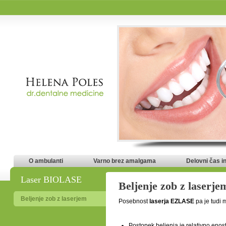
O ambulanti
Varno brez amalgama
Delovni čas i
Laser BIOLASE
Beljenje zob z laserje
Beljenje zob z laserjem
Posebnost
laserja EZLASE
pa je tudi 
Postopek beljenja je relativno enos