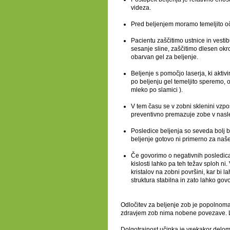
videza.
Pred beljenjem moramo temeljito oči
Pacientu zaščitimo ustnice in vesti
sesanje sline, zaščitimo dlesen ok
obarvan gel za beljenje.
Beljenje s pomočjo laserja, ki aktiv
po beljenju gel temeljito speremo, 
mleko po slamici ).
V tem času se v zobni sklenini vzpos
preventivno premazuje zobe v nasle
Posledice beljenja so seveda bolj be
beljenje gotovo ni primerno za naš
Če govorimo o negativnih posledi
kislosti lahko pa teh težav sploh n
kristalov na zobni površini, kar bi
struktura stabilna in zato lahko gov
Odločitev za beljenje zob je popolnoma
zdravjem zob nima nobene povezave. 
Dolgotrajnost učinka je vsekakor deloma