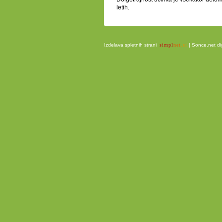
letih.
Izdelava spletnih strani
simpl
net
.si
|
Sonce.net dig