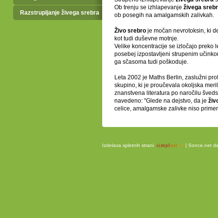
Ob trenju se izhlapevanje
živega sreb
Razstrupljanje živega srebra
ob posegih na amalgamskih zalivkah.
Živo srebro
je močan nevrotoksin, ki de
kot tudi duševne motnje.
Velike koncentracije se izločajo preko l
posebej izpostavljeni strupenim učink
ga sčasoma tudi poškoduje.
Leta 2002 je Maths Berlin, zaslužni prof
skupino, ki je proučevala okoljska me
znanstvena literatura po naročilu šved
navedeno: "Glede na dejstvo, da je
živ
celice, amalgamske zalivke niso primern
Izdelava spletnih strani
simpl
net
.si
|
Sonce.net dig