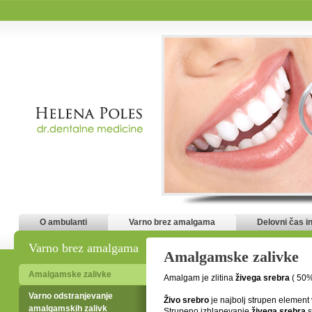
O ambulanti
Varno brez amalgama
Delovni čas i
Varno brez amalgama
Amalgamske zalivke
Amalgamske zalivke
Amalgam je zlitina
živega srebra
( 50% 
Varno odstranjevanje
Živo srebro
je najbolj strupen element v 
amalgamskih zalivk
Strupeno izhlapevanje
živega srebra
s