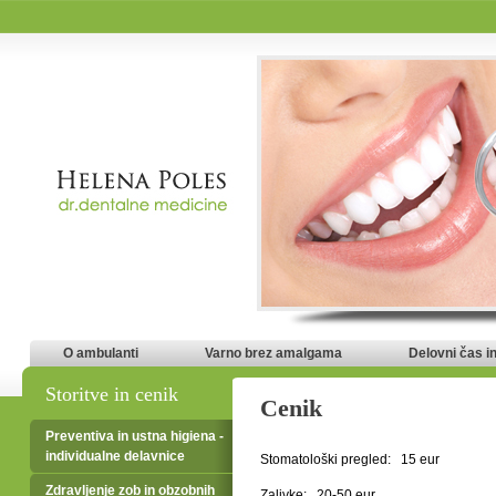
O ambulanti
Varno brez amalgama
Delovni čas i
Storitve in cenik
Cenik
Preventiva in ustna higiena -
individualne delavnice
Stomatološki pregled: 15 eur
Zdravljenje zob in obzobnih
Zalivke: 20-50 eur