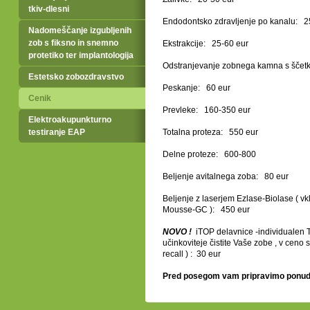
tkiv-dlesni
Endodontsko zdravljenje po kanalu: 2
Nadomeščanje izgubljenih
zob s fiksno in snemno
Ekstrakcije: 25-60 eur
protetiko ter implantologija
Odstranjevanje zobnega kamna s ščetk
Estetsko zobozdravstvo
Peskanje: 60 eur
Cenik
Prevleke: 160-350 eur
Elektroakupunkturno
testiranje EAP
Totalna proteza: 550 eur
Delne proteze: 600-800
Beljenje avitalnega zoba: 80 eur
Beljenje z laserjem Ezlase-Biolase ( vk
Mousse-GC ): 450 eur
NOVO !
iTOP delavnice -individualen T
učinkoviteje čistite Vaše zobe , v ceno 
recall ) : 30 eur
Pred posegom vam pripravimo ponudbo