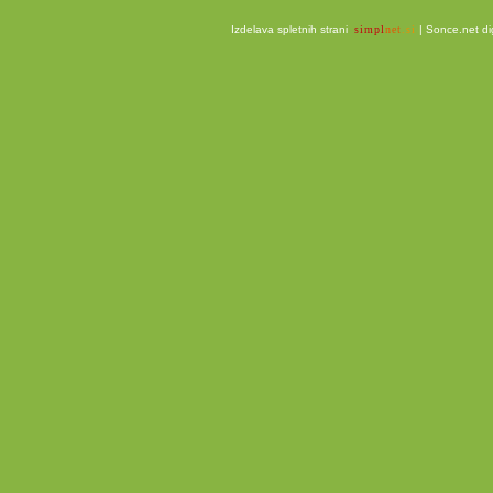
Izdelava spletnih strani
simpl
net
.si
|
Sonce.net dig