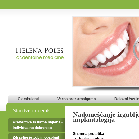
O ambulanti
Varno brez amalgama
Delovni čas i
Storitve in cenik
Nadomeščanje izgublje
implantologija
Preventiva in ustna higiena -
individualne delavnice
Snemna protetika:
Zdravljenje zob in obzobnih
totalne proteze