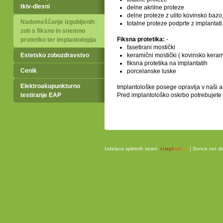
tkiv-dlesni
delne akrilne proteze
delne proteze z ulito kovinsko bazo, 
Nadomeščanje izgubljenih
totalne proteze podprte z implantat
zob s fiksno in snemno
Fiksna protetika:
-
protetiko ter implantologija
fasetirani mostički
Estetsko zobozdravstvo
keramični mostički ( kovinsko kerami
fiksna protetika na implantatih
Cenik
porcelanske luske
Elektroakupunkturno
Implantološke posege opravlja v naši am
testiranje EAP
Pred implantološko oskrbo potrebujete 
Izdelava spletnih strani
simpl
net
.si
|
Sonce.net dig